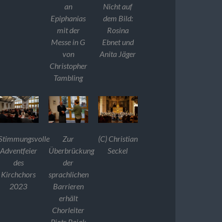
an
Nicht auf
Epiphanias
dem Bild:
mit der
Rosina
Messe in G
Ebnet und
von
Anita Jäger
Christopher
Tambling
Stimmungsvolle
Zur
(C) Christian
Adventfeier
Überbrückung
Seckel
des
der
Kirchchors
sprachlichen
2023
Barrieren
erhält
Chorleiter
Piotr Pajak