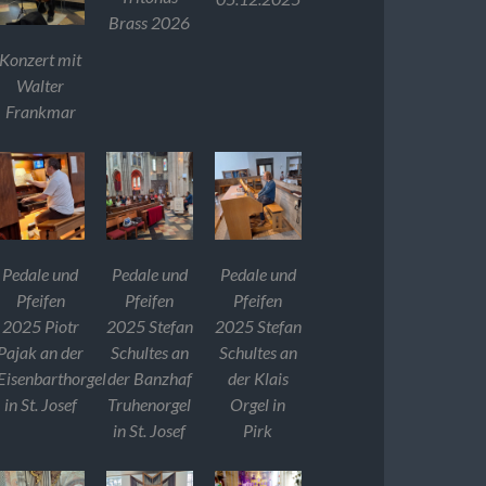
Brass 2026
Konzert mit
Walter
Frankmar
Pedale und
Pedale und
Pedale und
Pfeifen
Pfeifen
Pfeifen
2025 Piotr
2025 Stefan
2025 Stefan
Pajak an der
Schultes an
Schultes an
Eisenbarthorgel
der Banzhaf
der Klais
in St. Josef
Truhenorgel
Orgel in
in St. Josef
Pirk