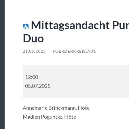
Mittagsandacht Pun
Duo
21.05.2025
/
FOERDERKREIS1901
Mittagsandacht
Punkt
12:00
12
05.07.2025
-
Flautan
Duo
Annemarie Brinckmann, Flöte
Madlen Poguntke, Flöte