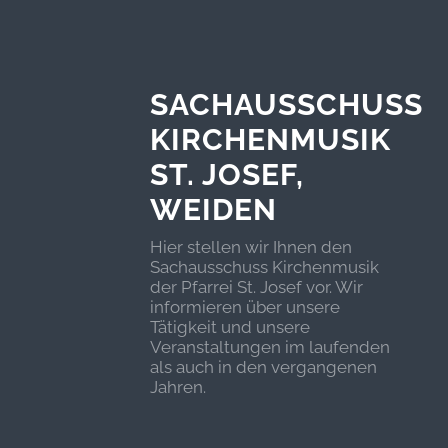
SACHAUSSCHUSS
KIRCHENMUSIK
ST. JOSEF,
WEIDEN
Hier stellen wir Ihnen den
Sachausschuss Kirchenmusik
der Pfarrei St. Josef vor. Wir
informieren über unsere
Tätigkeit und unsere
Veranstaltungen im laufenden
als auch in den vergangenen
Jahren.