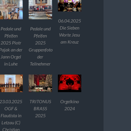
06.04.2025
Die Sieben
Pedale und
Pedale und
Worte Jesu
Pfeifen
Pfeifen
am Kreuz
2025 Piotr
2025
Pajak an der
Gruppenfoto
Jann Orgel
der
in Luhe
Teilnehmer
23.03.2025
TRITONUS
Orgelkino
OGF &
BRASS
2024
Flautista in
2025
Letzau (C)
Christian